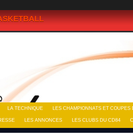
BASKETBALL
LA TECHNIQUE
LES CHAMPIONNATS ET COUPES D
RESSE
LES ANNONCES
LES CLUBS DU CD84
C