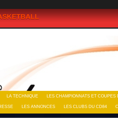
BASKETBALL
LA TECHNIQUE
LES CHAMPIONNATS ET COUPES D
RESSE
LES ANNONCES
LES CLUBS DU CD84
C