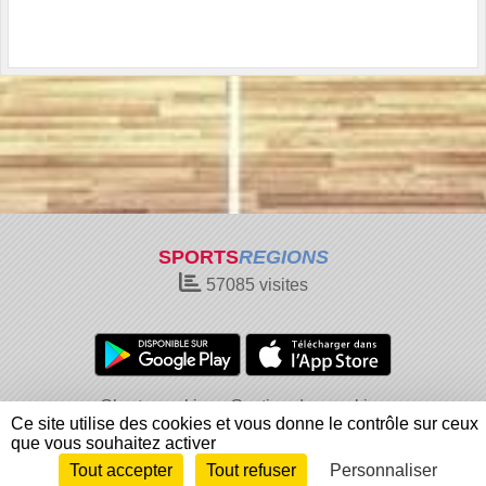
SPORTS
REGIONS
57085
visites
Charte cookies
Gestion des cookies
Ce site utilise des cookies et vous donne le contrôle sur ceux
Informations légales
Signaler un contenu inapproprié
que vous souhaitez activer
Tout accepter
Tout refuser
Personnaliser
Envie de participer ?
Connexion